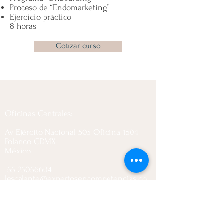
Proceso de “Endomarketing”
Ejercicio práctico
8 horas
Cotizar curso
Oficinas Centrales:
Av Ejército Nacional 505 Oficina 1504
Polanco CDMX
México
55 25056604
lescalante@expertosencompetencias.co
m