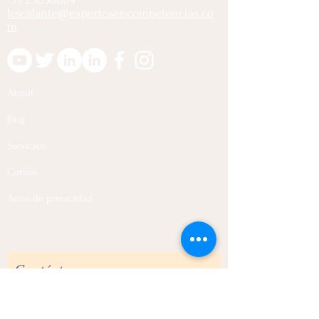
lescalante@expertosencompetencias.co
m
About
Blog
Servicios
Cursos
Aviso de privacidad
Contáctanos